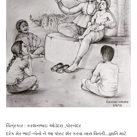
ચિત્રકાર : કરશનભાઇ ઓડેદરા ,પોરબંદર
દરેક મેર ભાઈ-બેનો ને આ પોસ્ટ શૅર કરવા ખાસ વિનંતી…જ્ઞાતિ માટે